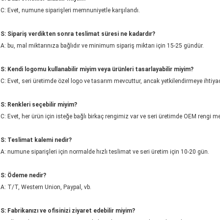
C: Evet, numune siparişleri memnuniyetle karşılandı.
S: Sipariş verdikten sonra teslimat süresi ne kadardır?
A: bu, mal miktarınıza bağlıdır ve minimum sipariş miktarı için 15-25 gündür.
S: Kendi logomu kullanabilir miyim veya ürünleri tasarlayabilir miyim?
C: Evet, seri üretimde özel logo ve tasarım mevcuttur, ancak yetkilendirmeye ihtiya
S: Renkleri seçebilir miyim?
C: Evet, her ürün için isteğe bağlı birkaç rengimiz var ve seri üretimde OEM rengi me
S: Teslimat kalemi nedir?
A: numune siparişleri için normalde hızlı teslimat ve seri üretim için 10-20 gün.
S: Ödeme nedir?
A: T/T, Western Union, Paypal, vb.
S: Fabrikanızı ve ofisinizi ziyaret edebilir miyim?