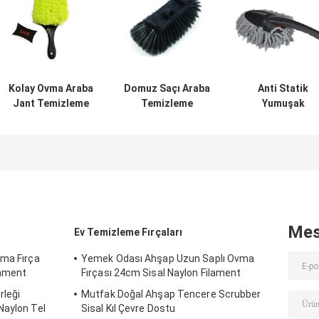
Kolay Ovma Araba
Domuz Saçı Araba
Anti Statik
Jant Temizleme
Temizleme
Yumuşak
Fırçası 21.5cm
Fırçaları 34cm
mikrofiber arab
Elde Yumuşak
Çevre Dostu PBT
yıkama fırçası
Nazikçe
PP Saplı
Uzun Uzatılabili
Sap
Mes
Ev Temizleme Fırçaları
rma Fırça
Yemek Odası Ahşap Uzun Saplı Ovma
ament
Fırçası 24cm Sisal Naylon Filament
rleği
Mutfak Doğal Ahşap Tencere Scrubber
Naylon Tel
Sisal Kıl Çevre Dostu