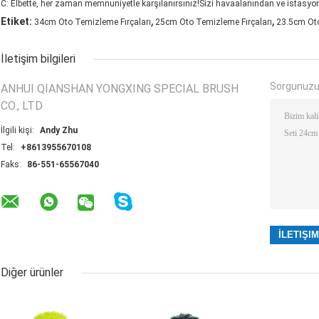
C: Elbette, her zaman memnuniyetle karşılanırsınız!Sizi havaalanından ve istasyo
,
,
Etiket:
34cm Oto Temizleme Fırçaları
25cm Oto Temizleme Fırçaları
23.5cm Oto
İletişim bilgileri
Sorgunuzu
ANHUI QIANSHAN YONGXING SPECIAL BRUSH
CO., LTD
İlgili kişi:
Andy Zhu
Tel:
+8613955670108
Faks:
86-551-65567040
Diğer ürünler