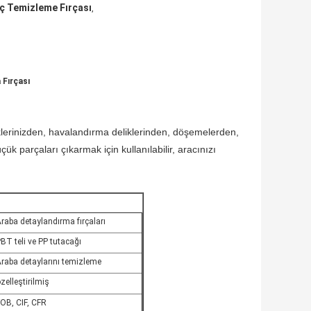
ç Temizleme Fırçası
,
 Fırçası
rleklerinizden, havalandırma deliklerinden, döşemelerden,
ük parçaları çıkarmak için kullanılabilir, aracınızı
raba detaylandırma fırçaları
BT teli ve PP tutacağı
raba detaylarını temizleme
zelleştirilmiş
OB, CIF, CFR