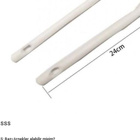
SSS
S: Bazı örnekler alabilir miyim?