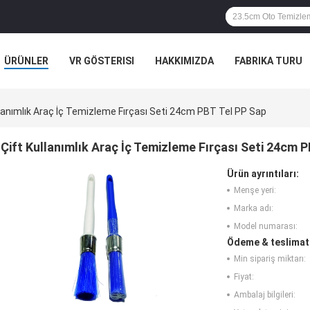
ÜRÜNLER
VR GÖSTERISI
HAKKIMIZDA
FABRIKA TURU
ALEPLERI
llanımlık Araç İç Temizleme Fırçası Seti 24cm PBT Tel PP Sap
Çift Kullanımlık Araç İç Temizleme Fırçası Seti 24cm 
Ürün ayrıntıları:
Menşe yeri:
Marka adı:
Model numarası:
Ödeme & teslimat 
Min sipariş miktarı:
Fiyat:
Ambalaj bilgileri: