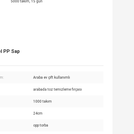
5000 takım, 15 gün
el PP Sap
ım:
Araba ev çift kullanımlı
arabada toz temizleme fırçası
1000 takım
24cm
opp torba