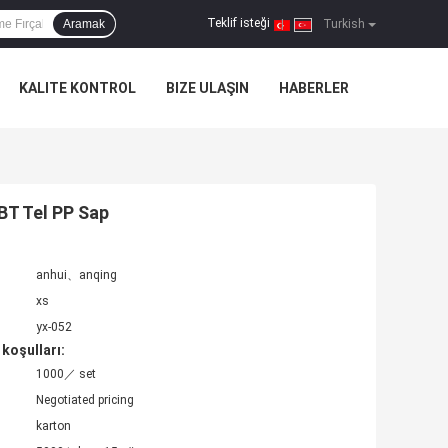
Teklif isteği
Aramak
|
Turkish
KALITE KONTROL
BIZE ULAŞIN
HABERLER
PBT Tel PP Sap
anhui、anqing
xs
yx-052
koşulları:
1000／ set
Negotiated pricing
karton