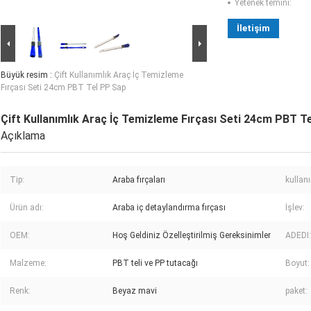
Yetenek temini:
İletişim
Büyük resim :
Çift Kullanımlık Araç İç Temizleme
Fırçası Seti 24cm PBT Tel PP Sap
Çift Kullanımlık Araç İç Temizleme Fırçası Seti 24cm PBT T
Açıklama
Tip:
Araba fırçaları
kullan
Ürün adı:
Araba iç detaylandırma fırçası
İşlev:
OEM:
Hoş Geldiniz Özelleştirilmiş Gereksinimler
ADEDI:
Malzeme:
PBT teli ve PP tutacağı
Boyut:
Renk:
Beyaz mavi
paket: