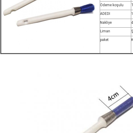
Ödeme koşulu
T
ADEDI
Nakliye
Liman
paket
K