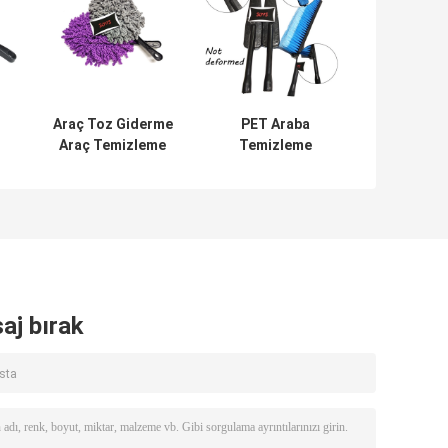
Araç Toz Giderme
PET Araba
Araç Temizleme
Temizleme
a
Fırçaları 34cm
Fırçaları 24cm
Mikrofiber Başlık
Kısa Saplı
r
Mikrofiber
Tekerlek Fırçası
aj bırak