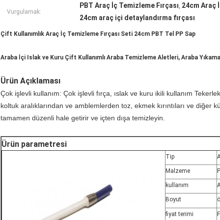
PBT Araç İç Temizleme Fırçası
24cm Araç İ
,
Vurgulamak:
24cm araç içi detaylandırma fırçası
Çift Kullanımlık Araç İç Temizleme Fırçası Seti 24cm PBT Tel PP Sap
Araba İçi Islak ve Kuru Çift Kullanımlı Araba Temizleme Aletleri, Araba Yıkama
Ürün Açıklaması
Çok işlevli kullanım: Çok işlevli fırça, ıslak ve kuru ikili kullanım Teke
koltuk aralıklarından ve amblemlerden toz, ekmek kırıntıları ve diğer küç
tamamen düzenli hale getirir ve içten dışa temizleyin.
Ürün parametresi
Tip
A
Malzeme
P
kullanım
A
Boyut
ö
fiyat terimi
F