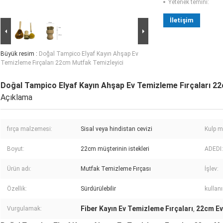
Yetenek temini:
İletişim
Büyük resim :
Doğal Tampico Elyaf Kayın Ahşap Ev
Temizleme Fırçaları 22cm Mutfak Temizleyici
Doğal Tampico Elyaf Kayın Ahşap Ev Temizleme Fırçaları 2
Açıklama
fırça malzemesi:
Sisal veya hindistan cevizi
Kulp m
Boyut:
22cm müşterinin istekleri
ADEDI:
Ürün adı:
Mutfak Temizleme Fırçası
İşlev:
Özellik:
Sürdürülebilir
kullan
Fiber Kayın Ev Temizleme Fırçaları
22cm Ev
Vurgulamak:
,