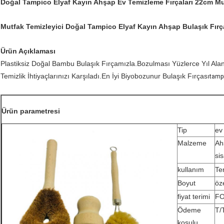
Doğal Tampico Elyaf Kayın Ahşap Ev Temizleme Fırçaları 22cm Mu
Mutfak Temizleyici Doğal Tampico Elyaf Kayın Ahşap Bulaşık Fırç
Ürün Açıklaması
Plastiksiz Doğal Bambu Bulaşık Fırçamızla.Bozulması Yüzlerce Yıl Ala
Temizlik İhtiyaçlarınızı Karşıladı.En İyi Biyobozunur Bulaşık Fırçası
tampi
Ürün parametresi
Tip
ev
Malzeme
Ah
sis
kullanım
Te
Boyut
öze
fiyat terimi
FO
Ödeme
T/
koşulu