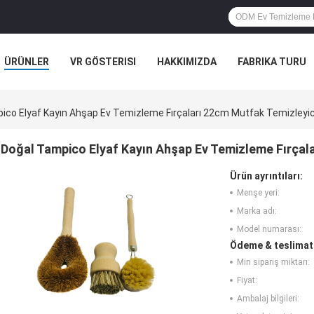
ÜRÜNLER
VR GÖSTERISI
HAKKIMIZDA
FABRIKA TURU
ALEPLERI
ico Elyaf Kayın Ahşap Ev Temizleme Fırçaları 22cm Mutfak Temizleyic
Doğal Tampico Elyaf Kayın Ahşap Ev Temizleme Fırçal
Ürün ayrıntıları:
Menşe yeri:
Marka adı:
Model numarası:
Ödeme & teslimat 
Min sipariş miktarı:
Fiyat:
Ambalaj bilgileri: