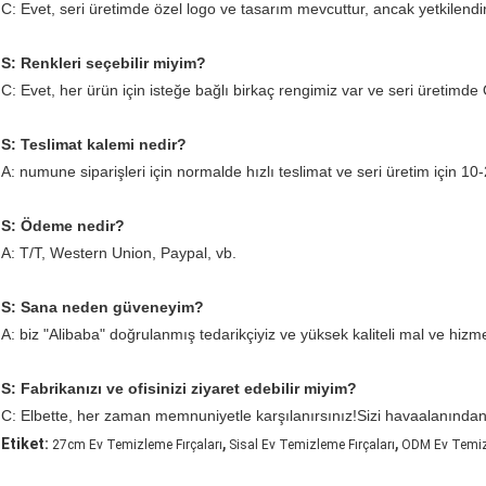
C: Evet, seri üretimde özel logo ve tasarım mevcuttur, ancak yetkilendi
S: Renkleri seçebilir miyim?
C: Evet, her ürün için isteğe bağlı birkaç rengimiz var ve seri üretimd
S: Teslimat kalemi nedir?
A: numune siparişleri için normalde hızlı teslimat ve seri üretim için 10
S: Ödeme nedir?
A: T/T, Western Union, Paypal, vb.
S: Sana neden güveneyim?
A: biz "Alibaba" doğrulanmış tedarikçiyiz ve yüksek kaliteli mal ve hizm
S: Fabrikanızı ve ofisinizi ziyaret edebilir miyim?
C: Elbette, her zaman memnuniyetle karşılanırsınız!Sizi havaalanından
,
,
Etiket:
27cm Ev Temizleme Fırçaları
Sisal Ev Temizleme Fırçaları
ODM Ev Temizl