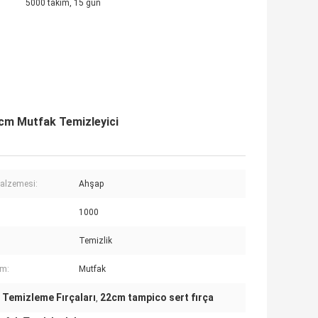
5000 takım, 15 gün
2cm Mutfak Temizleyici
alzemesi:
Ahşap
1000
Temizlik
ım:
Mutfak
 Temizleme Fırçaları
22cm tampico sert fırça
,