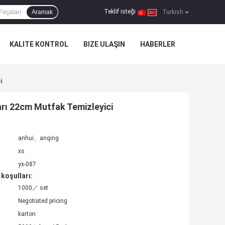
Teklif isteği
Aramak
|
Turkish
KALITE KONTROL
BIZE ULAŞIN
HABERLER
i
arı 22cm Mutfak Temizleyici
anhui、anqing
xs
yx-087
koşulları:
1000／ set
Negotiated pricing
karton