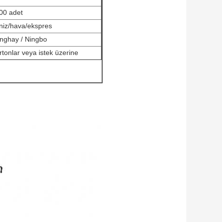
00 adet
niz/hava/ekspres
nghay / Ningbo
rtonlar veya istek üzerine