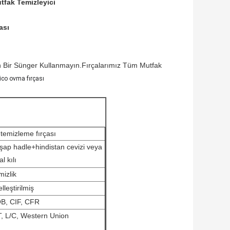
tfak Temizleyici
ası
n Bir Sünger Kullanmayın.Fırçalarımız Tüm Mutfak
co ovma fırçası
 temizleme fırçası
şap hadle+hindistan cevizi veya
al kılı
mizlik
lleştirilmiş
B, CIF, CFR
T, L/C, Western Union