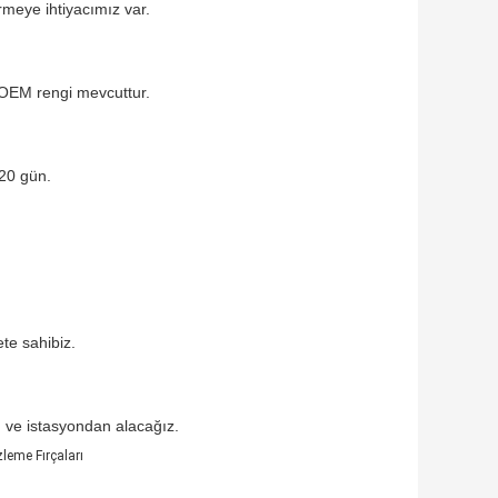
rmeye ihtiyacımız var.
e OEM rengi mevcuttur.
-20 gün.
ete sahibiz.
 ve istasyondan alacağız.
eme Fırçaları