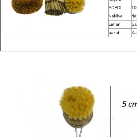
ADEDI
10
Nakliye
de
Liman
Şa
paket
Ka