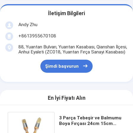
İletişim Bilgileri
Andy Zhu
+8613955670108
88, Yuantan Bulvarı, Yuantan Kasabası, Qianshan İlçesi,
Anhui Eyaleti (ZC018, Yuantan Fırça Sanayi Kasabası)
Şimdi başvurun
En İyi Fiyatı Alın
3 Parça Tebeşir ve Balmumu
Boya Fırçası 24cm 15cm
Mobilya İçin Kendin Yap