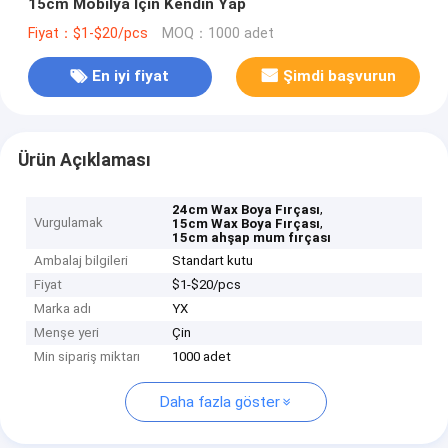
15cm Mobilya İçin Kendin Yap
Fiyat：$1-$20/pcs
MOQ：1000 adet
En iyi fiyat
Şimdi başvurun
Ürün Açıklaması
,
24cm Wax Boya Fırçası
Vurgulamak
,
15cm Wax Boya Fırçası
15cm ahşap mum fırçası
Ambalaj bilgileri
Standart kutu
Fiyat
$1-$20/pcs
Marka adı
YX
Menşe yeri
Çin
Min sipariş miktarı
1000 adet
Daha fazla göster