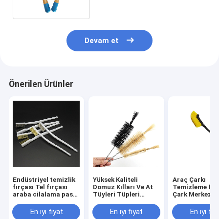
Devam et
Önerilen Ürünler
Endüstriyel temizlik
Yüksek Kaliteli
Araç Çarkı
fırçası Tel fırçası
Domuz Kılları Ve At
Temizleme fır
araba cilalama pas
Tüyleri Tüpleri
Çark Merkezi L
giderme küçük detay
Sprial Temizlik
Uzun Talip Fır
fırçası
Fırçası Şişe Çamaşır
Araç İçeride Dı
En iyi fiyat
En iyi fiyat
En iyi fiy
Fırçası
Temizlik Aracı