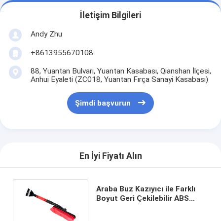
İletişim Bilgileri
Andy Zhu
+8613955670108
88, Yuantan Bulvarı, Yuantan Kasabası, Qianshan İlçesi,
Anhui Eyaleti (ZC018, Yuantan Fırça Sanayi Kasabası)
Şimdi başvurun
En İyi Fiyatı Alın
Araba Buz Kazıyıcı ile Farklı
Boyut Geri Çekilebilir ABS
Saplı Kar Temizleme Fırçası