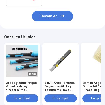
Devam et
Önerilen Ürünler
Araba yıkama fırçası
3 IN 1 Araç Temizlik
Bambu Ahşap
Güzellik detay
fırçası Lastik Taş
Otomobil Det
fırçası Klima
Temizleme Hava
Fırçası Bilgisa
Havalandırma İç
Çıkışı Toz Çok
Klavye Temizli
fırçası
fonksiyonel Araç
Fırçası
En iyi fiyat
En iyi fiyat
En iyi fiy
fırçası