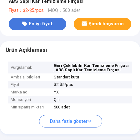
ABS Saplı Kar Temizleme Fırçası
Fiyat：$2-$5/pcs
MOQ：500 adet
En iyi fiyat
Şimdi başvurun
Ürün Açıklaması
Geri Çekilebilir Kar Temizleme Fırçası
Vurgulamak
,
ABS Saplı Kar Temizleme Fırçası
Ambalaj bilgileri
Standart kutu
Fiyat
$2-$5/pcs
Marka adı
YX
Menşe yeri
Çin
Min sipariş miktarı
500 adet
Daha fazla göster