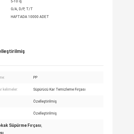
5-10 iş
G/A, D/P, T/T
HAFTADA 10000 ADET
leştirilmiş
me:
PP
r kelimeler:
Süpürücü Kar Temizleme Fırçası
Özelleştirilmiş
Özelleştirilmiş
okak Süpürme Fırçası
,
sı