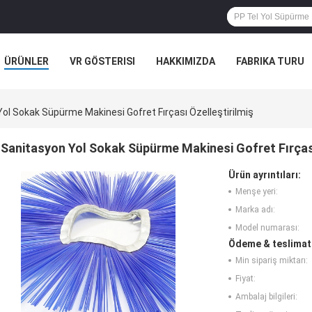
ÜRÜNLER
VR GÖSTERISI
HAKKIMIZDA
FABRIKA TURU
ALEPLERI
ol Sokak Süpürme Makinesi Gofret Fırçası Özelleştirilmiş
Sanitasyon Yol Sokak Süpürme Makinesi Gofret Fırçası
Ürün ayrıntıları:
Menşe yeri:
Marka adı:
Model numarası:
Ödeme & teslimat 
Min sipariş miktarı:
Fiyat:
Ambalaj bilgileri: