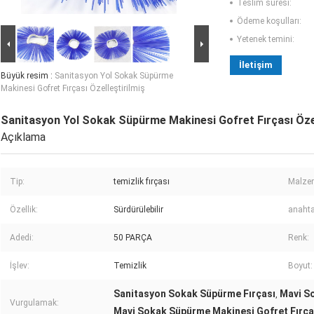
Teslim süresi:
Ödeme koşulları:
Yetenek temini:
İletişim
Büyük resim :
Sanitasyon Yol Sokak Süpürme
Makinesi Gofret Fırçası Özelleştirilmiş
Sanitasyon Yol Sokak Süpürme Makinesi Gofret Fırçası Özel
Açıklama
Tip:
temizlik fırçası
Malze
Özellik:
Sürdürülebilir
anahta
Adedi:
50 PARÇA
Renk:
İşlev:
Temizlik
Boyut:
Sanitasyon Sokak Süpürme Fırçası
Mavi S
,
Vurgulamak:
Mavi Sokak Süpürme Makinesi Gofret Fırça