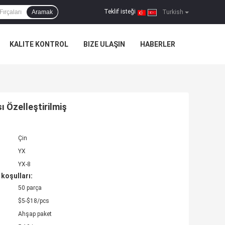
Teklif isteği
Aramak
|
Turkish
KALITE KONTROL
BIZE ULAŞIN
HABERLER
 Özelleştirilmiş
Çin
YX
YX-8
koşulları:
50 parça
$5-$18/pcs
Ahşap paket